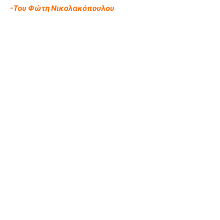
-Του Φώτη Νικολακόπουλου