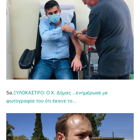
5α.
ΞΥΛΟΚΑΣΤΡΟ: Ο Χ. Δήμας …ενημέρωσε με
φωτογραφία του ότι έκανε το…