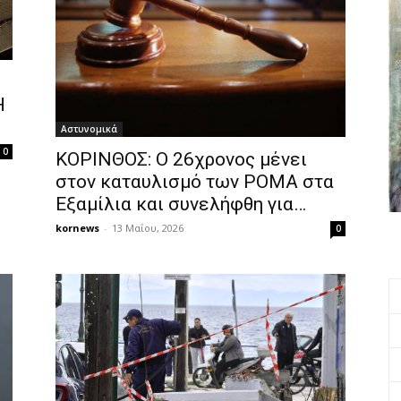
Η
Αστυνομικά
0
ΚΟΡΙΝΘΟΣ: Ο 26χρονος μένει
στον καταυλισμό των ΡΟΜΑ στα
Εξαμίλια και συνελήφθη για…
kornews
-
13 Μαΐου, 2026
0