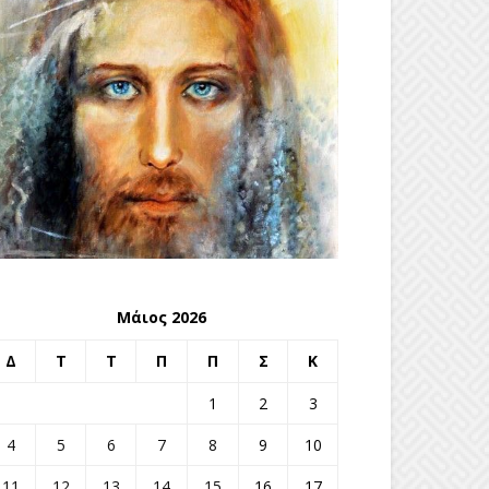
Μάιος 2026
Δ
Τ
Τ
Π
Π
Σ
Κ
1
2
3
4
5
6
7
8
9
10
11
12
13
14
15
16
17