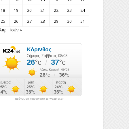
18
19
20
21
22
23
24
25
26
27
28
29
30
31
 Απρ
Ιούν »
πρόγνωση καιρού από το weather.gr