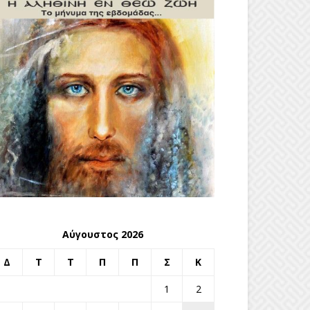
Αύγουστος 2026
Δ
Τ
Τ
Π
Π
Σ
Κ
1
2