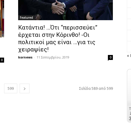
Featured
Κατάντια! …Ότι “περισσεύει”
έρχεται στην Κόρινθο! -Οι
πολιτικοί μας είναι …για τις
χειραψίες!
« 
kornews
-
11 Σεπτεμβρίου, 2019
0
0
599
Σελίδα 589 από 599