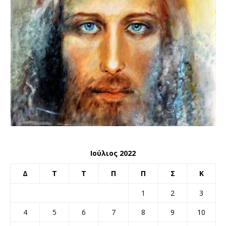
Ιούλιος 2022
Δ
Τ
Τ
Π
Π
Σ
Κ
1
2
3
4
5
6
7
8
9
10