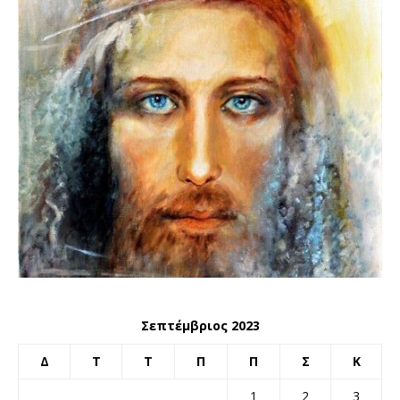
Σεπτέμβριος 2023
Δ
Τ
Τ
Π
Π
Σ
Κ
1
2
3