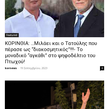
Featured
ΚΟΡΙΝΘΙΑ: …Μιλάει και ο Τατούλης που
πέρασε ως “διακοσμητικός”!!!- Το
μοναδικό “αγκάθι” στο ψηφοδέλτιο του
Πτωχού!
kornews
-
19 Σεπτεμβρίου, 2023
0