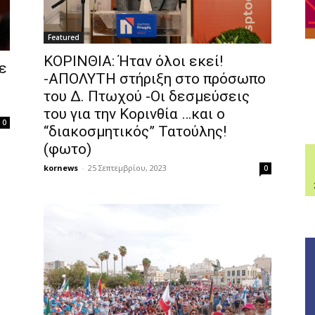
Featured
ΚΟΡΙΝΘΙΑ: Ήταν όλοι εκεί!
ε
-ΑΠΟΛΥΤΗ στήριξη στο πρόσωπο
του Δ. Πτωχού -Οι δεσμεύσεις
του για την Κορινθία …και ο
0
“διακοσμητικός” Τατούλης!
(φωτο)
kornews
-
25 Σεπτεμβρίου, 2023
0