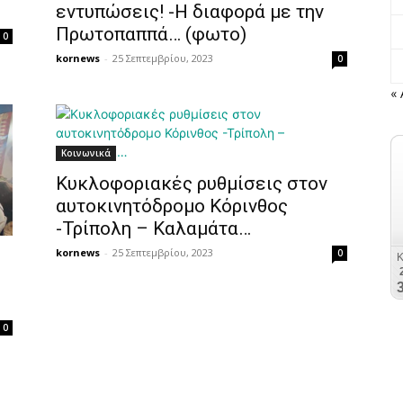
εντυπώσεις! -Η διαφορά με την
Πρωτοπαππά… (φωτο)
0
kornews
-
25 Σεπτεμβρίου, 2023
0
«
Κοινωνικά
Κυκλοφοριακές ρυθμίσεις στον
αυτοκινητόδρομο Κόρινθος
-Τρίπολη – Καλαμάτα…
kornews
-
25 Σεπτεμβρίου, 2023
0
0