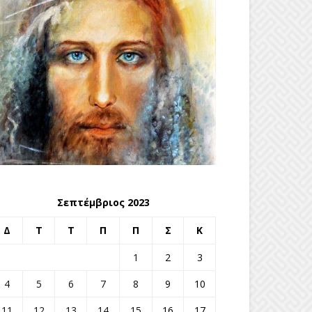
Σεπτέμβριος 2023
Δ
Τ
Τ
Π
Π
Σ
Κ
1
2
3
4
5
6
7
8
9
10
11
12
13
14
15
16
17