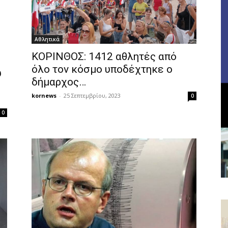
Αθλητικά
ΚΟΡΙΝΘΟΣ: 1412 αθλητές από
όλο τον κόσμο υποδέχτηκε ο
υ
δήμαρχος…
kornews
-
25 Σεπτεμβρίου, 2023
0
0