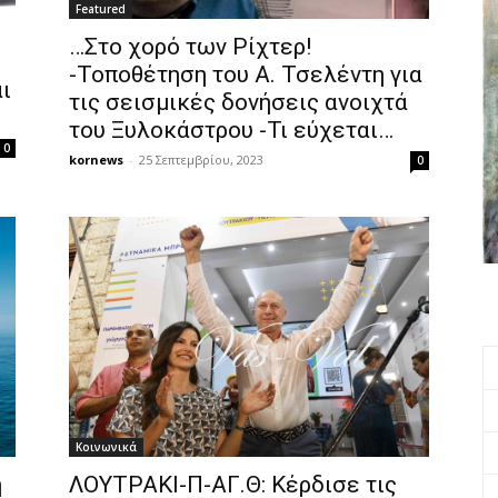
Featured
…Στο χορό των Ρίχτερ!
-Τοποθέτηση του Α. Τσελέντη για
ι
τις σεισμικές δονήσεις ανοιχτά
του Ξυλοκάστρου -Τι εύχεται…
0
kornews
-
25 Σεπτεμβρίου, 2023
0
Κοινωνικά
η
ΛΟΥΤΡΑΚΙ-Π-ΑΓ.Θ: Κέρδισε τις