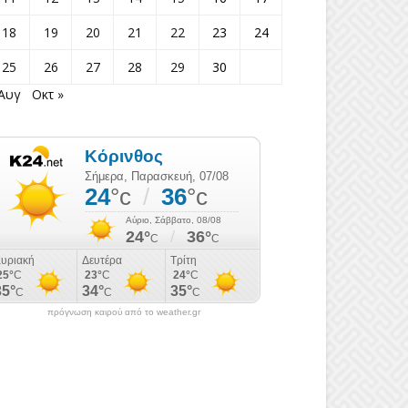
18
19
20
21
22
23
24
25
26
27
28
29
30
 Αυγ
Οκτ »
πρόγνωση καιρού από το weather.gr