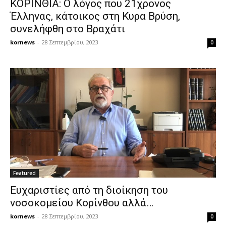
ΚΟΡΙΝΘΙΑ: Ο λόγος που 21χρονος
Έλληνας, κάτοικος στη Κυρα Βρύση,
συνελήφθη στο Βραχάτι
kornews
-
28 Σεπτεμβρίου, 2023
0
Featured
Ευχαριστίες από τη διοίκηση του
νοσοκομείου Κορίνθου αλλά…
kornews
-
28 Σεπτεμβρίου, 2023
0