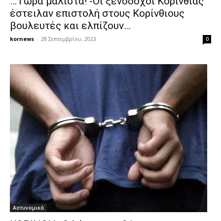
…Τώρα μάλιστα! -Οι ξενοδόχοι Κορινθίας
έστειλαν επιστολή στους Κορίνθιους
βουλευτές και ελπίζουν…
kornews
-
28 Σεπτεμβρίου, 2023
0
Αστυνομικά