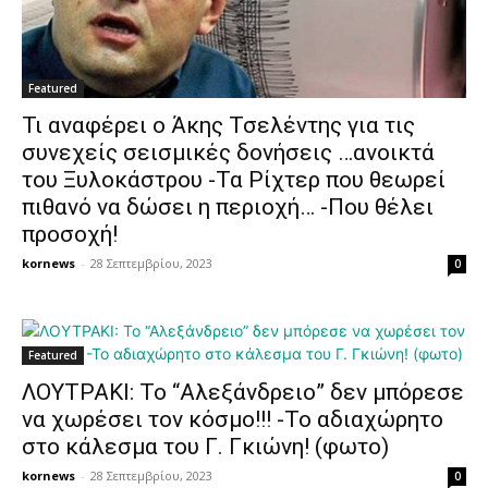
Featured
Τι αναφέρει ο Άκης Τσελέντης για τις
συνεχείς σεισμικές δονήσεις …ανοικτά
του Ξυλοκάστρου -Τα Ρίχτερ που θεωρεί
πιθανό να δώσει η περιοχή… -Που θέλει
προσοχή!
kornews
-
28 Σεπτεμβρίου, 2023
0
Featured
ΛΟΥΤΡΑΚΙ: Το “Αλεξάνδρειο” δεν μπόρεσε
να χωρέσει τον κόσμο!!! -Το αδιαχώρητο
στο κάλεσμα του Γ. Γκιώνη! (φωτο)
kornews
-
28 Σεπτεμβρίου, 2023
0