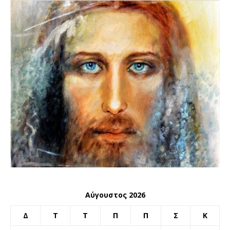
Αύγουστος 2026
Δ
Τ
Τ
Π
Π
Σ
Κ