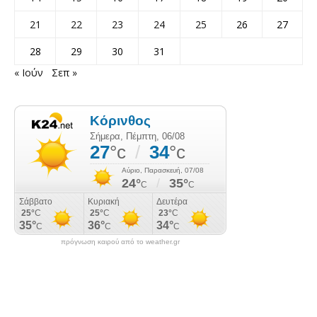
21
22
23
24
25
26
27
28
29
30
31
« Ιούν
Σεπ »
πρόγνωση καιρού από το weather.gr