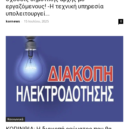
εργαζόμενους! -Η τεχνική υπηρεσία
υπολειτουργεί…
kornews
-
15 Ιουλίου, 2025
0
Κοινωνικά
ΚΟΡΙΝΘΙΑ: Η διακοπή ρεύματος που θα