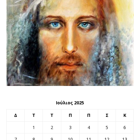
Ιούλιος 2025
Δ
Τ
Τ
Π
Π
Σ
Κ
1
2
3
4
5
6
7
8
9
10
11
12
13