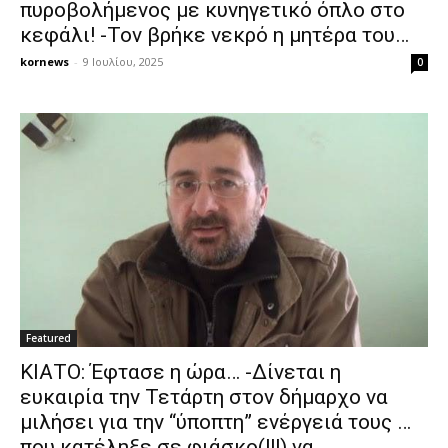
πυροβολήμενος με κυνηγετικό όπλο στο
κεφάλι! -Τον βρήκε νεκρό η μητέρα του…
kornews
-
9 Ιουλίου, 2025
0
Featured
ΚΙΑΤΟ: Έφτασε η ώρα… -Δίνεται η
ευκαιρία την Τετάρτη στον δήμαρχο να
μιλήσει για την “ύποπτη” ενέργειά τους …
που κατέληξε σε φιάσκο(!!!) να