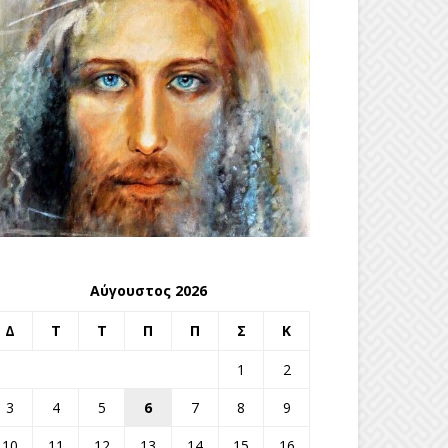
Αύγουστος 2026
Δ
Τ
Τ
Π
Π
Σ
Κ
1
2
3
4
5
6
7
8
9
10
11
12
13
14
15
16