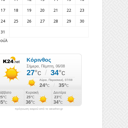
17
18
19
20
21
22
23
24
25
26
27
28
29
30
31
Ιούλ
πρόγνωση καιρού από το weather.gr