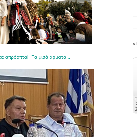
« 
 τα απρόοπτα! -Τα μισά άρματα…