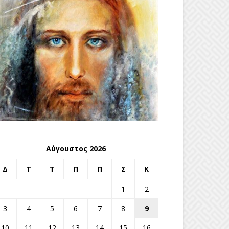
Αύγουστος 2026
Δ
Τ
Τ
Π
Π
Σ
Κ
1
2
3
4
5
6
7
8
9
10
11
12
13
14
15
16