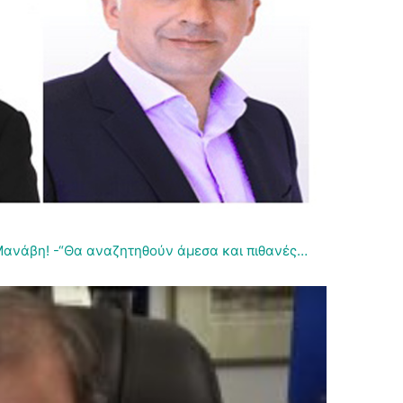
Μανάβη! -“Θα αναζητηθούν άμεσα και πιθανές…