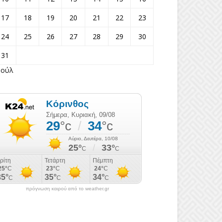
17
18
19
20
21
22
23
24
25
26
27
28
29
30
31
Ιούλ
πρόγνωση καιρού από το weather.gr