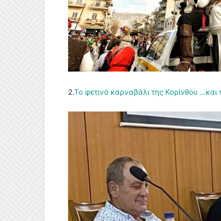
2.
Το φετινό καρναβάλι της Κορίνθου …και