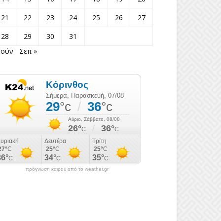
21
22
23
24
25
26
27
28
29
30
31
Ιούν
Σεπ »
πρόγνωση καιρού από το weather.gr