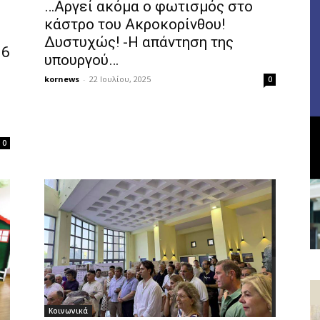
…Αργεί ακόμα ο φωτισμός στο
κάστρο του Ακροκορίνθου!
Δυστυχώς! -Η απάντηση της
96
υπουργού…
kornews
-
22 Ιουλίου, 2025
0
0
Κοινωνικά