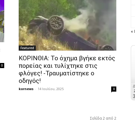
« 
Featured
ε
ΚΟΡΙΝΘΙΑ: Το όχημα βγήκε εκτός
πορείας και τυλίχτηκε στις
0
φλόγες! -Τραυματίστηκε ο
οδηγός!
kornews
-
14 Ιουλίου, 2025
0
Σελίδα 2 από 2