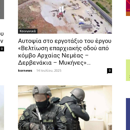
Κοινωνικά
ου
ων
Αυτοψία στο εργοτάξιο του έργου
«Βελτίωση επαρχιακής οδού από
0
κόμβο Αρχαίας Νεμέας –
Δερβενάκια – Μυκήνες»…
kornews
-
14 Ιουλίου, 2025
0