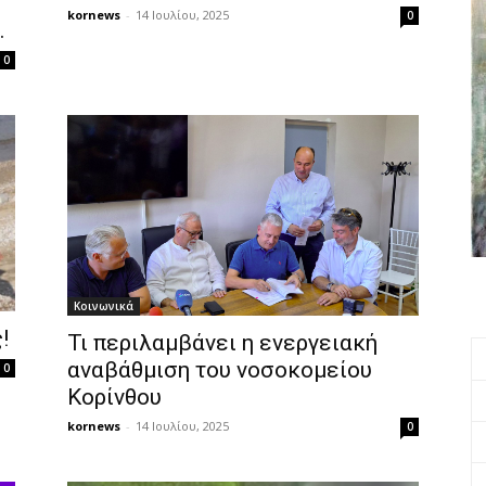
kornews
-
14 Ιουλίου, 2025
0
…
0
Κοινωνικά
!
Τι περιλαμβάνει η ενεργειακή
αναβάθμιση του νοσοκομείου
0
Κορίνθου
kornews
-
14 Ιουλίου, 2025
0