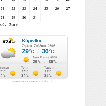
21
22
23
24
25
26
27
28
29
30
31
Ιούν
Σεπ »
πρόγνωση καιρού από το weather.gr