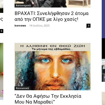
Αστυνομικά
ΒΡΑΧΑΤΙ: Συνελήφθησαν 2 άτομα
ος
από την ΟΠΚΕ με λίγο χασίς!
kornews
-
14 Ιουλίου, 2025
0
0
Κοινωνικά
“Δεν Θα Αφήσω Την Εκκλησία
Μου Να Μαραθεί”